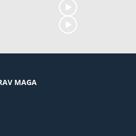
KRAV MAGA
eld (Sde-Or)
, creatore del
 di fuori di Israele.