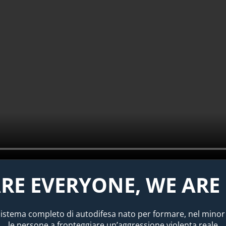
RE EVERYONE, WE ARE
istema completo di autodifesa nato per formare, nel minor
le persone a fronteggiare un’aggressione violenta reale