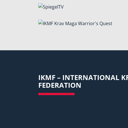
IKMF – INTERNATIONAL 
FEDERATION
E’ stata fondata nel 1995 da
Imi Lichtenf
Krav Maga, per portare questa disciplina al