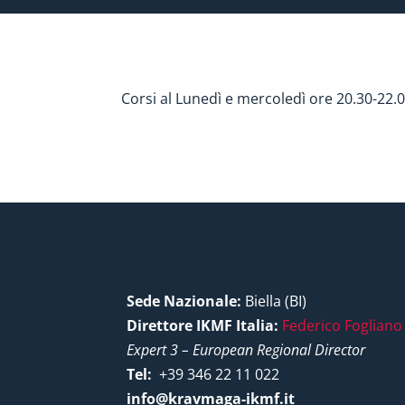
Corsi al Lunedì e mercoledì ore 20.30-22.0
Sede Nazionale:
Biella (BI)
Direttore IKMF Italia:
Federico Fogliano
Expert 3 – European Regional Director
Tel:
+39 346 22 11 022
info@kravmaga-ikmf.it